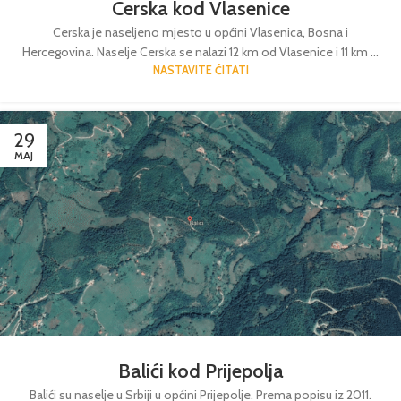
Cerska kod Vlasenice
Cerska je naseljeno mjesto u općini Vlasenica, Bosna i
Hercegovina. Naselje Cerska se nalazi 12 km od Vlasenice i 11 km ...
NASTAVITE ČITATI
29
MAJ
Balići kod Prijepolja
Balići su naselje u Srbiji u općini Prijepolje. Prema popisu iz 2011.