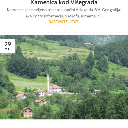
Kamenica kod Višegrada
Kamenica je naseljeno mjesto u općini Višegradu, BiH. Geografija:
Ako imate informacija o reljefu, šumama, rij...
NASTAVITE ČITATI
29
MAJ