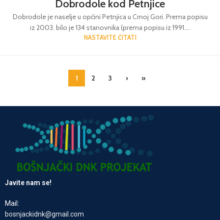
Dobrodole kod Petnjice
Dobrodole je naselje u općini Petnjica u Crnoj Gori. Prema popisu
iz 2003. bilo je 134 stanovnika (prema popisu iz 1991....
NASTAVITE ČITATI
1
2
3
›
»
Javite nam se!
Mail:
bosnjackidnk@gmail.com