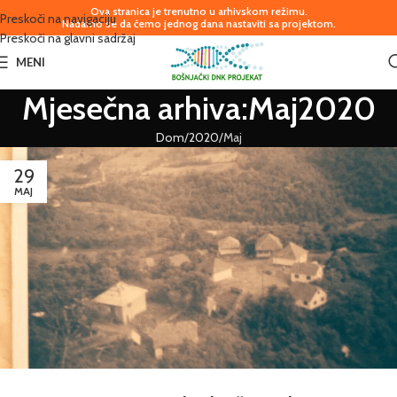
Ova stranica je trenutno u arhivskom režimu.
Preskoči na navigaciju
Nadamo se da ćemo jednog dana nastaviti sa projektom.
Preskoči na glavni sadržaj
MENI
Mjesečna arhiva:Maj2020
Dom
2020
Maj
29
MAJ