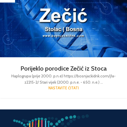
Porijeklo porodice Zečić iz Stoca
Haplogrupa (prije 2000. p.n.e) https://bosnjackidnk.com/j1a-
z2215-2/ Stari vijek (2000. p.n.e. - 650. n.e.) ...
NASTAVITE ČITATI