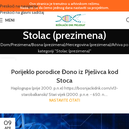
Ova stranica je trenutno u arhivskom režimu.
Preskoči na navigaciju
Nadamo se da ćemo jednog dana nastaviti sa projektom.
Preskoči na glavni sadržaj
MENI
Stolac (prezimena)
Dom
Prezimena
Bosna (prezimena)
Hercegovina (prezimena)
Arhiva po
kategoriji "Stolac (prezimena)"
29
JUN
Porijeklo porodice Đono iz Pješivca kod
Stoca
Haplogrupa (prije 2000. p.n.e) https://bosnjackidnk.com/v13-
starobalkanski/ Stari vijek (2000. p.n.e. - 650. n....
NASTAVITE ČITATI
09
APR