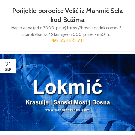
Porijeklo porodice Velić iz Mahmić Sela
kod Bužima
Haplogrupa (prije 2000. p.n.e) https://bosnjackidnk.com/v13-
starobalkanski/ Stari vijek (2000. p.n.e. - 650. n....
NASTAVITE ČITATI
21
SEP