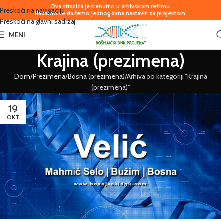
Ova stranica je trenutno u arhivskom režimu.
Preskoči na navigaciju
Nadamo se da ćemo jednog dana nastaviti sa projektom.
Preskoči na glavni sadržaj
MENI
Krajina (prezimena)
Dom
Prezimena
Bosna (prezimena)
Arhiva po kategoriji "Krajina
(prezimena)"
19
OKT