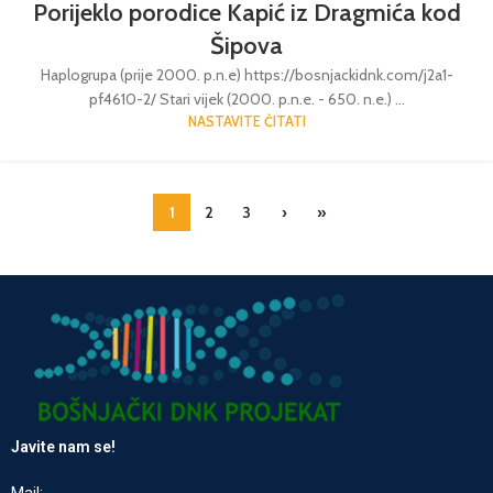
Porijeklo porodice Kapić iz Dragmića kod
Šipova
Haplogrupa (prije 2000. p.n.e) https://bosnjackidnk.com/j2a1-
pf4610-2/ Stari vijek (2000. p.n.e. - 650. n.e.) ...
NASTAVITE ČITATI
1
2
3
›
»
Javite nam se!