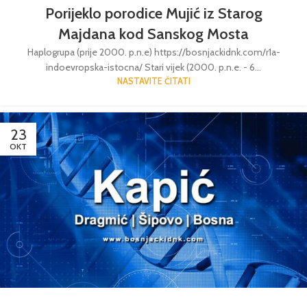
Porijeklo porodice Mujić iz Starog
Majdana kod Sanskog Mosta
Haplogrupa (prije 2000. p.n.e) https://bosnjackidnk.com/r1a-
indoevropska-istocna/ Stari vijek (2000. p.n.e. - 6...
NASTAVITE ČITATI
23
OKT