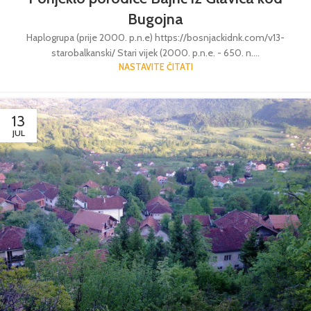
Bugojna
Haplogrupa (prije 2000. p.n.e) https://bosnjackidnk.com/v13-
starobalkanski/ Stari vijek (2000. p.n.e. - 650. n....
NASTAVITE ČITATI
13
JUL