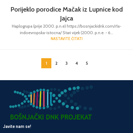
Porijeklo porodice Mačak iz Lupnice kod
Jajca
Haplogrupa (prije 2000. p.n.e) https://bosnjackidnk.com/r1a-
indoevropska-istocna/ Stari vijek (2000. p.n.e. - 6...
NASTAVITE ČITATI
1
2
3
4
5
Javite nam se!