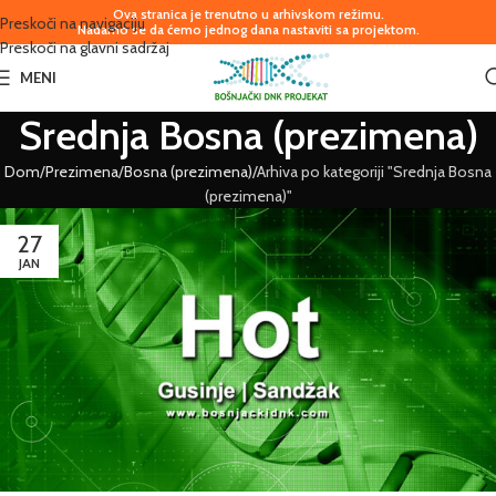
Ova stranica je trenutno u arhivskom režimu.
Preskoči na navigaciju
Nadamo se da ćemo jednog dana nastaviti sa projektom.
Preskoči na glavni sadržaj
MENI
Srednja Bosna (prezimena)
Dom
Prezimena
Bosna (prezimena)
Arhiva po kategoriji "Srednja Bosna
(prezimena)"
27
JAN