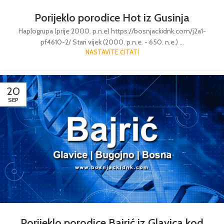
Porijeklo porodice Hot iz Gusinja
Haplogrupa (prije 2000. p.n.e) https://bosnjackidnk.com/j2a1-
pf4610-2/ Stari vijek (2000. p.n.e. - 650. n.e.) ...
NASTAVITE ČITATI
20
SEP
Porijeklo porodice Bajrić iz Glavica kod