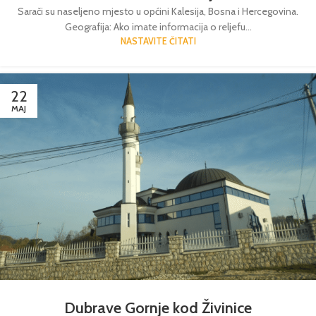
Sarači su naseljeno mjesto u općini Kalesija, Bosna i Hercegovina.
Geografija: Ako imate informacija o reljefu...
NASTAVITE ČITATI
22
MAJ
Dubrave Gornje kod Živinice