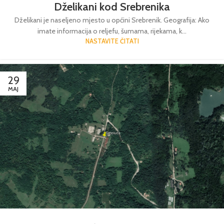
Dželikani kod Srebrenika
Dželikani je naseljeno mjesto u općini Srebrenik. Geografija: Ako
imate informacija o reljefu, šumama, rijekama, k...
NASTAVITE ČITATI
29
MAJ