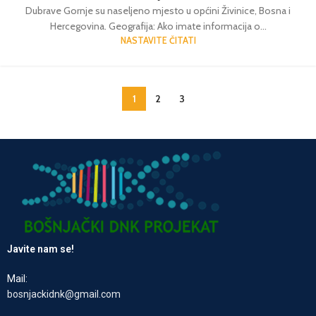
Dubrave Gornje su naseljeno mjesto u općini Živinice, Bosna i
Hercegovina. Geografija: Ako imate informacija o...
NASTAVITE ČITATI
1
2
3
Javite nam se!
Mail:
bosnjackidnk@gmail.com