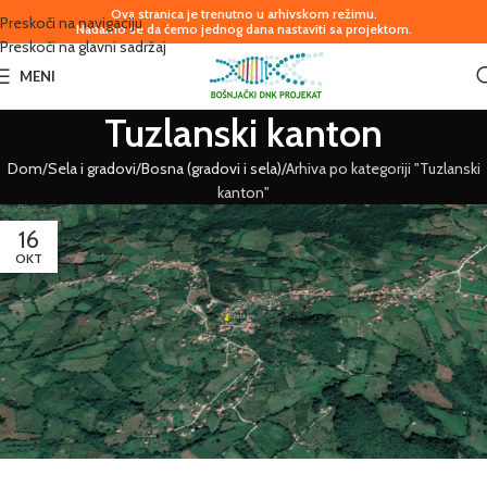
Ova stranica je trenutno u arhivskom režimu.
Preskoči na navigaciju
Nadamo se da ćemo jednog dana nastaviti sa projektom.
Preskoči na glavni sadržaj
MENI
Tuzlanski kanton
Dom
Sela i gradovi
Bosna (gradovi i sela)
Arhiva po kategoriji "Tuzlanski
kanton"
16
OKT