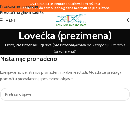
Ova stranica je trenutno u arhivskom režimu.
Preskoči na navigaciju
Nadamo se da ćemo jednog dana nastaviti sa projektom.
Preskoči na glavni sadržaj
MENI
Lovečka (prezimena)
Dom
Prezimena
Bugarska (prezimena)
Arhiva po kategoriji "Lovečka
(prezimena)"
Ništa nije pronađeno
Izvinjavamo se, ali nisu pronađeni nikakvi rezultati. Možda će pretraga
pomoći u pronalaženju povezane objave.