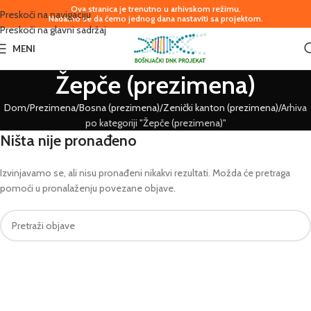
Ova stranica je trenutno u arhivskom režimu.
Preskoči na navigaciju
Nadamo se da ćemo jednog dana nastaviti sa projektom.
Preskoči na glavni sadržaj
MENI
Žepče (prezimena)
Dom
Prezimena
Bosna (prezimena)
Zenički kanton (prezimena)
Arhiva
po kategoriji "Žepče (prezimena)"
Ništa nije pronađeno
Izvinjavamo se, ali nisu pronađeni nikakvi rezultati. Možda će pretraga
pomoći u pronalaženju povezane objave.