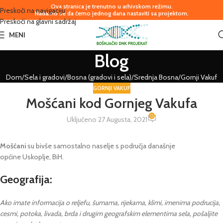
Ova stranica je trenutno u arhivskom režimu.
Preskoči na navigaciju
Nadamo se da ćemo jednog dana nastaviti sa projektom.
Preskoči na glavni sadržaj
MENI
Blog
Dom
Sela i gradovi
Bosna (gradovi i sela)
Srednja Bosna
Gornji Vakuf
GORNJI VAKUF
Mošćani kod Gornjeg Vakufa
0
Uključeno 27 Augusta, 2021
Mošćani
su bivše samostalno naselje s područja današnje
općine Uskoplje, BiH.
Geografija:
Ako imate informacija o reljefu, šumama, rijekama, klimi, imenima podrucija,
cesmi, potoka, livada, brda i drugim geografskim elementima sela, pošaljite