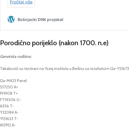
Porodično porijeklo
(nakon 1700. n.e)
Genetska rodbina:
Tabakovići su testirani na Yseq institutu u Berlinu sa rezultatom I2a-Y51673
I2a-M423 Panel
S17250 A+
PH908 T+
FT14506 G-
A356 T-
Y32084 A-
Y151633 T-
A13912 A-