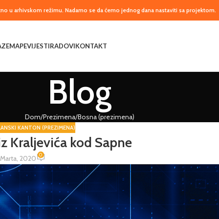
utno u arhivskom režimu. Nadamo se da ćemo jednog dana nastaviti sa projektom.
AZE
MAPE
VIJESTI
RADOVI
KONTAKT
Blog
Dom
Prezimena
Bosna (prezimena)
ANSKI KANTON (PREZIMENA)
iz Kraljevića kod Sapne
0
 Marta, 2020