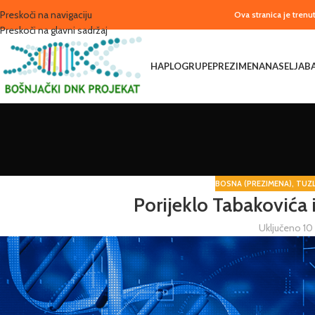
Preskoči na navigaciju
Ova stranica je tren
Preskoči na glavni sadržaj
HAPLOGRUPE
PREZIMENA
NASELJA
B
BOSNA (PREZIMENA)
,
TUZL
Porijeklo Tabakovića 
Uključeno 10