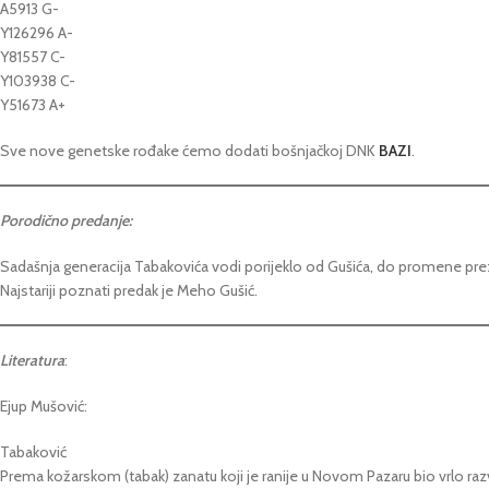
A5913 G-
Y126296 A-
Y81557 C-
Y103938 C-
Y51673 A+
Sve nove genetske rođake ćemo dodati bošnjačkoj DNK
BAZI
.
Porodično predanje:
Sadašnja generacija Tabakovića vodi porijeklo od Gušića, do promene prez
Najstariji poznati predak je Meho Gušić.
Literatura
:
Ejup Mušović:
Tabaković
Prema kožarskom (tabak) zanatu koji je ranije u Novom Pazaru bio vrlo ra