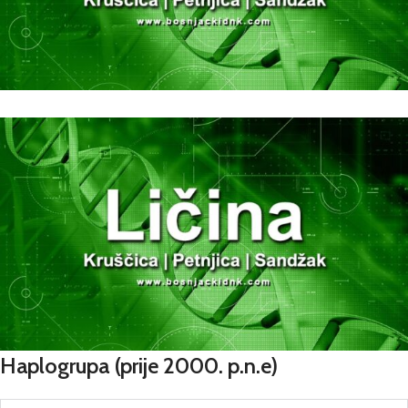
Haplogrupa
(prije 2000. p.n.e)