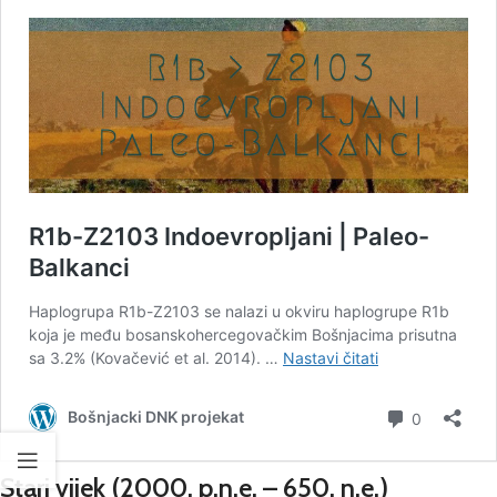
Stari vijek
(2000. p.n.e. – 650. n.e.)