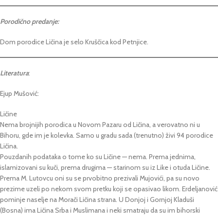
Porodično predanje:
Dom porodice Ličina je selo Kruščica kod Petnjice.
Literatura
:
Ejup Mušović:
Ličine
Nema brojnijih porodica u Novom Pazaru od Ličina, a verovatno ni u
Bihoru, gde im je kolevka. Samo u gradu sada (trenutno) živi 94 porodice
Ličina.
Pouzdanih podataka o tome ko su Ličine — nema. Prema jednima,
islamizovani su kuči, prema drugima — starinom su iz Like i otuda Ličine.
Prema M. Lutovcu oni su se prvobitno prezivali Mujovići, pa su novo
prezime uzeli po nekom svom pretku koji se opasivao likom. Erdeljanović
pominje naselje na Morači Ličina strana. U Donjoj i Gornjoj Kladuši
(Bosna) ima Ličina Srba i Muslimana i neki smatraju da su im bihorski