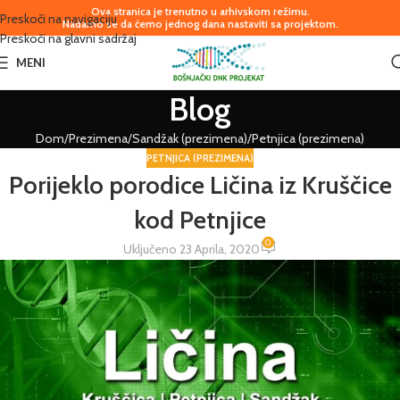
Ova stranica je trenutno u arhivskom režimu.
Preskoči na navigaciju
Nadamo se da ćemo jednog dana nastaviti sa projektom.
Preskoči na glavni sadržaj
MENI
Blog
Dom
Prezimena
Sandžak (prezimena)
Petnjica (prezimena)
PETNJICA (PREZIMENA)
Porijeklo porodice Ličina iz Kruščice
kod Petnjice
0
Uključeno 23 Aprila, 2020