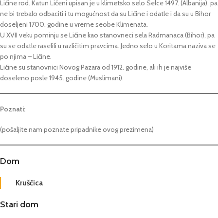
Ličine rod. Katun Ličeni upisan je u klimetsko selo Selce 1497. (Albanija), pa
ne bi trebalo odbaciti i tu mogućnost da su Ličine i odatle i da su u Bihor
doseljeni 1700. godine u vreme seobe Klimenata.
U XVII veku pominju se Ličine kao stanovneci sela Radmanaca (Bihor), pa
su se odatle raselili u različitim pravcima. Jedno selo u Koritama naziva se
po njima – Ličine.
Ličine su stanovnici Novog Pazara od 1912. godine, ali ih je najviše
doseleno posle 1945. godine (Muslimani).
Poznati:
(pošaljite nam poznate pripadnike ovog prezimena)
Dom
Kruščica
Stari dom