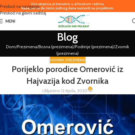
Ova stranica je trenutno u arhivskom režimu.
Preskoči na navigaciju
Nadamo se da ćemo jednog dana nastaviti sa projektom.
Preskoči na glavni sadržaj
MENI
Blog
Dom
Prezimena
Bosna (prezimena)
Podrinje (prezimena)
Zvornik
(prezimena)
ZVORNIK (PREZIMENA)
Porijeklo porodice Omerović iz
Hajvazija kod Zvornika
4
Uključeno 12 Aprila, 2020