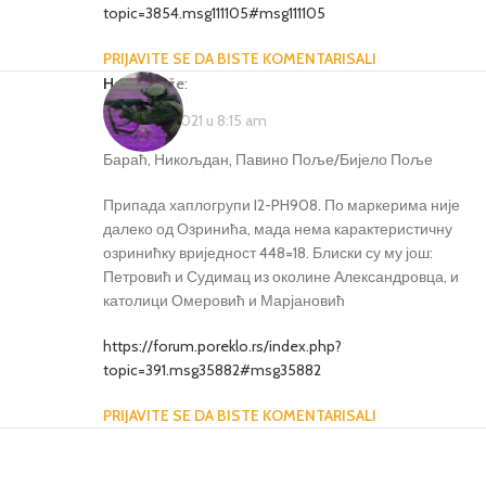
topic=3854.msg111105#msg111105
PRIJAVITE SE DA BISTE KOMENTARISALI
Hasan
kaže:
1 Februara, 2021 u 8:15 am
Бараћ, Никољдан, Павино Поље/Бијело Поље
Припада хаплогрупи I2-PH908. По маркерима није
далеко од Озринића, мада нема карактеристичну
озринићку вриједност 448=18. Блиски су му још:
Петровић и Судимац из околине Александровца, и
католици Омеровић и Марјановић
https://forum.poreklo.rs/index.php?
topic=391.msg35882#msg35882
PRIJAVITE SE DA BISTE KOMENTARISALI