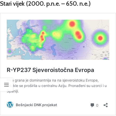
Stari vijek
(2000. p.n.e. – 650. n.e.)