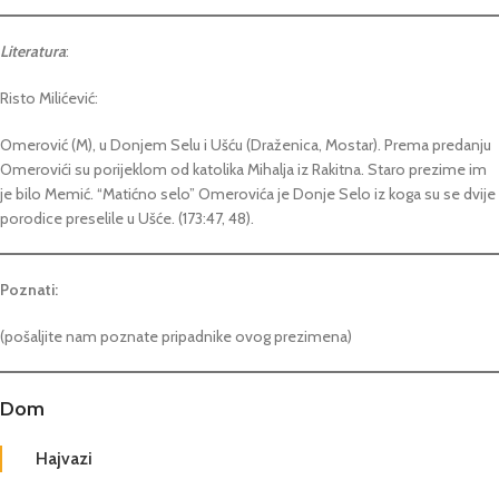
Literatura
:
Risto Milićević:
Omerović (M), u Donjem Selu i Ušću (Draženica, Mostar). Prema predanju
Omerovići su porijeklom od katolika Mihalja iz Rakitna. Staro prezime im
je bilo Memić. “Matićno selo” Omerovića je Donje Selo iz koga su se dvije
porodice preselile u Ušće. (173:47, 48).
Poznati:
(pošaljite nam poznate pripadnike ovog prezimena)
Dom
Hajvazi