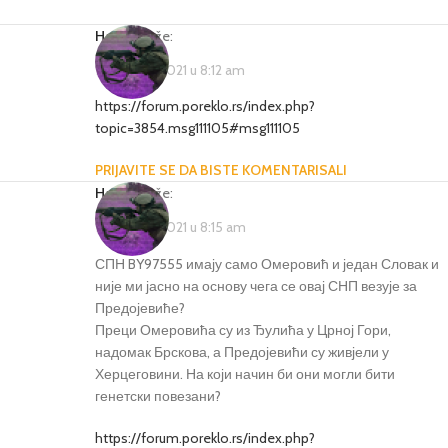
Hasan
kaže:
1 Februara, 2021 u 8:12 am
https://forum.poreklo.rs/index.php?
topic=3854.msg111105#msg111105
PRIJAVITE SE DA BISTE KOMENTARISALI
Hasan
kaže:
1 Februara, 2021 u 8:15 am
СПН BY97555 имају само Омеровић и један Словак и
није ми јасно на основу чега се овај СНП везује за
Предојевиће?
Преци Омеровића су из Ђулића у Црној Гори,
надомак Брскова, а Предојевићи су живјели у
Херцеговини. На који начин би они могли бити
генетски повезани?
https://forum.poreklo.rs/index.php?