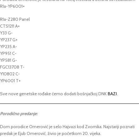
R1a-YP6001+
R1a-Z280 Panel
CTS1211 A+
Y33 G-
YP237 G+
YP235 A-
YP951 C-
YP581 G-
FGC13708 T-
Y10802 C-
YP6001 T+
Sve nove genetske rođake ćemo dodati bošnjačkoj DNK
BAZI
.
Porodično predanje:
Dom porodice Omerović je selo Hajvazi kod Zvornika. Najstariji poznati
predak je Ejub Omerović, živio je početkom 20. vijeka.