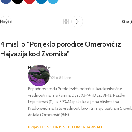
Novije
Stariji
4 misli o “
Porijeklo porodice Omerović iz
Hajvazija kod Zvornika
”
Hasan
kaže:
1 Februara, 2021 u 8:11 am
Pripadnost rodu Predojevića određuju karakteristične
vrednosti na markerima Dys393=14 i Dys391=12. Razlika
koju ti imaš (11) uz 393=14 ipak ukazuje na bliskost sa
Predojevićima. Iste vrednosti kao i ti imaju testirani Slovak
Antala i Omerović (BiH).
PRIJAVITE SE DA BISTE KOMENTARISALI