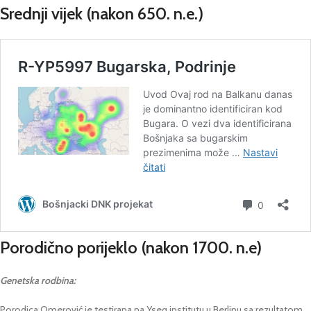
Srednji vijek
(nakon 650. n.e.)
Porodično porijeklo
(nakon 1700. n.e)
Genetska rodbina:
Porodica Omerović je testirana na Yseq institutu u Berlinu sa rezultatom