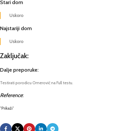
Stari dom
Uskoro
Najstariji dom
Uskoro
Zaključak:
Dalje preporuke:
Testirati porodicu Omerović na Full testu.
Reference
:
”Prikaži”