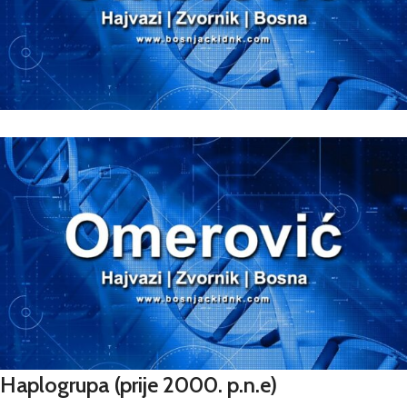
Haplogrupa
(prije 2000. p.n.e)